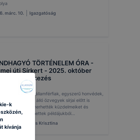
olya
. márc. 10.
Igazgatóság
NDHAGYÓ TÖRTÉNELEM ÓRA -
umei úti Sírkert - 2025. október
-i megemlékezés
anulóink hatalmas államférfiak, egyszerű honvédek,
agyszerűen helyt álló özvegyek sírjai előtt is
kie-k
állhattak, megismerhették küzdelmeiket és
eszközén,
reiket, erőt meríthettek példájukból...
an
. okt. 5.
Sianos Krisztina
t kívánja