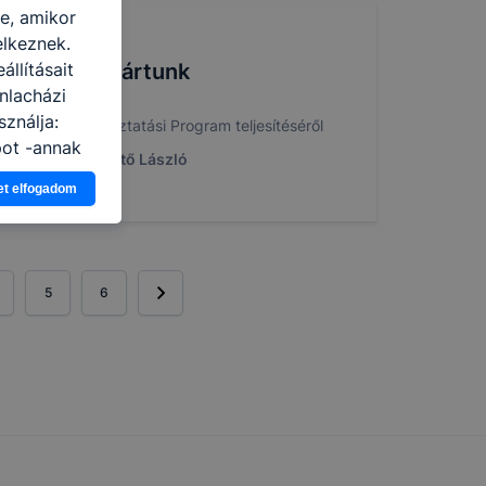
re, amikor
elkeznek.
llításait
gyváradon jártunk
nlacházi
ználja:
ámoló a Diákutaztatási Program teljesítéséről
pot -annak
. márc. 18.
Pető László
eginkább,
et elfogadom
lményt, ha
ti és hogyan
 a cookie-k
t
5
6
thatók.
tóságának és
mazásának
 nem
 a honlap a