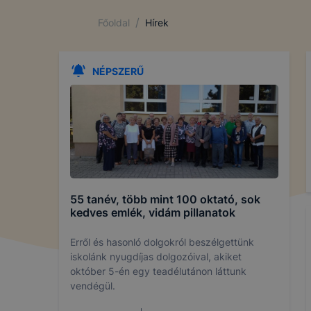
/
Főoldal
Hírek
NÉPSZERŰ
55 tanév, több mint 100 oktató, sok
kedves emlék, vidám pillanatok
Erről és hasonló dolgokról beszélgettünk
iskolánk nyugdíjas dolgozóival, akiket
október 5-én egy teadélutánon láttunk
vendégül.