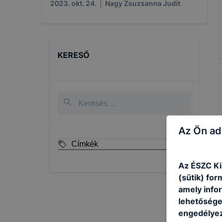
2023. okt. 24.
Nagy Zsuzsanna Judit
KERESŐ
Az Ön ad
Címkék
Az ÉSZC Ki
(sütik) fo
amely info
lehetősége 
engedélyez