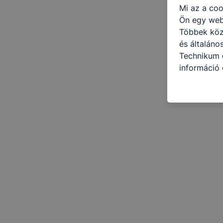
Mi az a coo
Ön egy web
Többek közö
és általáno
Technikum é
információ 
felméréséve
így megtudh
ismét meglá
tudja kika
beállításán
automatikus
Felhívjuk f
folyamatai
megakadályo
lesznek kép
tervezettől