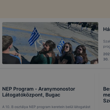
Há
Szak
pro
2026
30.
NEP Program - Aranymonostor
Be
Látogatóközpont, Bugac
me
Sz
A 10. B osztálya NEP program keretein belül látogatást