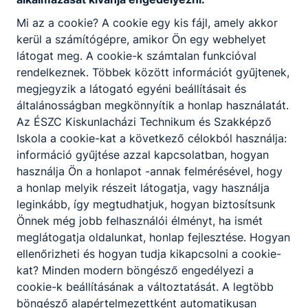
7. óra
13:30 - 14:15
8. óra
14:20 - 15:05
Mi az a cookie? A cookie egy kis fájl, amely akkor
kerül a számítógépre, amikor Ön egy webhelyet
Rövidített
látogat meg. A cookie-k számtalan funkcióval
rendelkeznek. Többek között információt gyűjtenek,
0. óra
07:20 - 07:55
megjegyzik a látogató egyéni beállításait és
1. óra
08:00 - 08:35
általánosságban megkönnyítik a honlap használatát.
2. óra
08:40 - 09:15
Az ÉSZC Kiskunlacházi Technikum és Szakképző
3. óra
09:20- 09:55
Iskola a cookie-kat a következő célokból használja:
információ gyűjtése azzal kapcsolatban, hogyan
4. óra
10:00 - 10:35
használja Ön a honlapot -annak felmérésével, hogy
5. óra
10:40 - 11:15
a honlap melyik részeit látogatja, vagy használja
6. óra
11:20 - 11:55
leginkább, így megtudhatjuk, hogyan biztosítsunk
7. óra
12:10 - 12:45
Önnek még jobb felhasználói élményt, ha ismét
8. óra
12:50 - 13:25
meglátogatja oldalunkat, honlap fejlesztése. Hogyan
ellenőrizheti és hogyan tudja kikapcsolni a cookie-
kat? Minden modern böngésző engedélyezi a
cookie-k beállításának a változtatását. A legtöbb
böngésző alapértelmezettként automatikusan