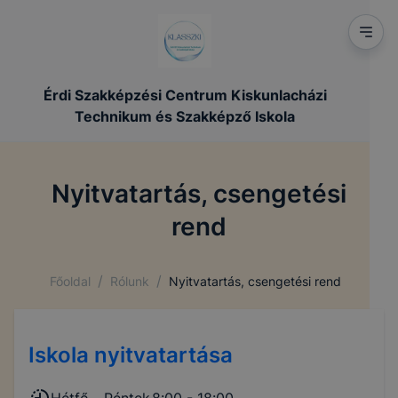
Érdi Szakképzési Centrum Kiskunlacházi
Technikum és Szakképző Iskola
Nyitvatartás, csengetési
rend
/
/
Főoldal
Rólunk
Nyitvatartás, csengetési rend
Iskola nyitvatartása
Hétfő - Péntek
8:00 - 18:00