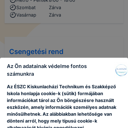
Szombat
Zárva
Vasárnap
Zárva
Csengetési rend
Normál
Az Ön adatainak védelme fontos
számunkra
0. óra
07:10 - 07:55
1. óra
08:00 - 08:45
Az ÉSZC Kiskunlacházi Technikum és Szakképző
2. óra
08:55 - 09:40
Iskola honlapja cookie-k (sütik) formájában
3. óra
09:50- 10:35
információkat tárol az Ön böngészésre használt
eszközén, amely információk személyes adatnak
4. óra
10:45 - 11:30
minősülhetnek. Az alábbiakban lehetősége van
5. óra
11:50 - 12:35
dönteni arról, hogy mely típusú cookie-k
6. óra
12:40 - 13:25
alkalmazását kívánja engedélyezni.