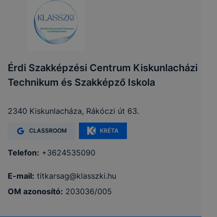
Érdi Szakképzési Centrum Kiskunlacházi
Technikum és Szakképző Iskola
2340 Kiskunlacháza, Rákóczi út 63.
CLASSROOM
KRÉTA
Telefon:
+3624535090
E-mail:
titkarsag@klasszki.hu
OM azonosító:
203036/005