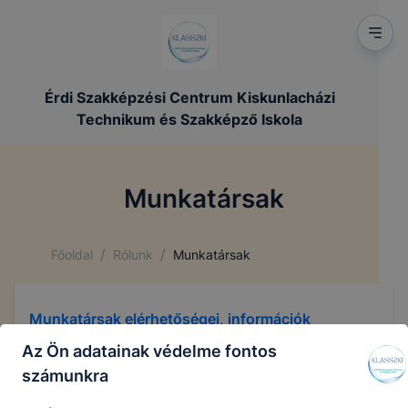
Érdi Szakképzési Centrum Kiskunlacházi
Technikum és Szakképző Iskola
Munkatársak
/
/
Főoldal
Rólunk
Munkatársak
Munkatársak elérhetőségei, információk
Az Ön adatainak védelme fontos
számunkra