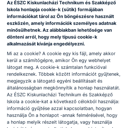
*****
Az ÉSZC Kiskunlacházi Technikum és Szakképző
Iskola honlapja cookie-k (sütik) formájában
információkat tárol az Ön böngészésre használt
Feltöltés
eszközén, amely információk személyes adatnak
minősülhetnek. Az alábbiakban lehetősége van
alatt
dönteni arról, hogy mely típusú cookie-k
alkalmazását kívánja engedélyezni.
Vezetőség
Mi az a cookie? A cookie egy kis fájl, amely akkor
kerül a számítógépre, amikor Ön egy webhelyet
látogat meg. A cookie-k számtalan funkcióval
rendelkeznek. Többek között információt gyűjtenek,
megjegyzik a látogató egyéni beállításait és
általánosságban megkönnyítik a honlap használatát.
Az ÉSZC Kiskunlacházi Technikum és Szakképző
Partnereink
Iskola a cookie-kat a következő célokból használja:
információ gyűjtése azzal kapcsolatban, hogyan
használja Ön a honlapot -annak felmérésével, hogy
a honlap melyik részeit látogatja, vagy használja