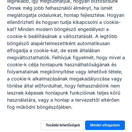
leginkább, így megtudhatjuk, hogyan biztosítsunk
Önnek még jobb felhasználói élményt, ha ismét
meglátogatja oldalunkat, honlap fejlesztése. Hogyan
ellenőrizheti és hogyan tudja kikapcsolni a cookie-
kat? Minden modern böngésző engedélyezi a
cookie-k beállításának a változtatását. A legtöbb
böngésző alapértelmezettként automatikusan
elfogadja a cookie-kat, de ezek általában
megváltoztathatók. Felhívjuk figyelmét, hogy mivel a
cookie-k célja honlapunk használhatóságának és
folyamatainak megkönnyítése vagy lehetővé tétele,
a cookie-k alkalmazásának megakadályozása vagy
törlése által előfordulhat, hogy felhasználóink nem
lesznek képesek honlapunk funkcióinak teljes körű
használatára, vagy a honlap a tervezettől eltérően
fog működni böngészőjében.
További lehetőségek
Mindet elfogadom