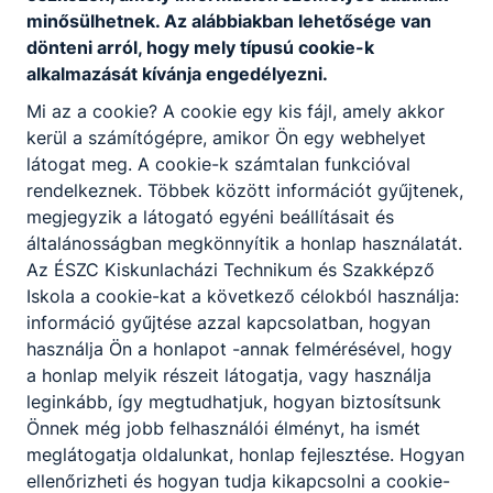
Letöltés
minősülhetnek. Az alábbiakban lehetősége van
dönteni arról, hogy mely típusú cookie-k
alkalmazását kívánja engedélyezni.
Mi az a cookie? A cookie egy kis fájl, amely akkor
kerül a számítógépre, amikor Ön egy webhelyet
látogat meg. A cookie-k számtalan funkcióval
Partnereink
rendelkeznek. Többek között információt gyűjtenek,
megjegyzik a látogató egyéni beállításait és
általánosságban megkönnyítik a honlap használatát.
Az ÉSZC Kiskunlacházi Technikum és Szakképző
Iskola a cookie-kat a következő célokból használja:
információ gyűjtése azzal kapcsolatban, hogyan
használja Ön a honlapot -annak felmérésével, hogy
a honlap melyik részeit látogatja, vagy használja
leginkább, így megtudhatjuk, hogyan biztosítsunk
Önnek még jobb felhasználói élményt, ha ismét
meglátogatja oldalunkat, honlap fejlesztése. Hogyan
ellenőrizheti és hogyan tudja kikapcsolni a cookie-