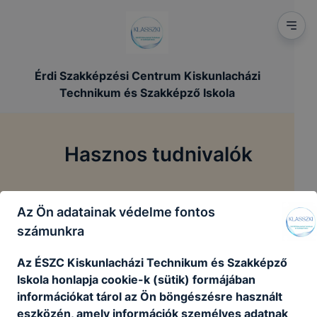
Érdi Szakképzési Centrum Kiskunlacházi
Technikum és Szakképző Iskola
Hasznos tudnivalók
/
/
Főoldal
Tanulóinknak
Hasznos tudnivalók
Az Ön adatainak védelme fontos
számunkra
Feltöltés alatt
Az ÉSZC Kiskunlacházi Technikum és Szakképző
Iskola honlapja cookie-k (sütik) formájában
információkat tárol az Ön böngészésre használt
Szervezeti diagram.pdf
eszközén, amely információk személyes adatnak