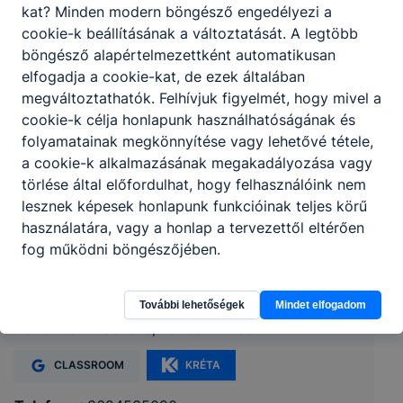
kat? Minden modern böngésző engedélyezi a
cookie-k beállításának a változtatását. A legtöbb
böngésző alapértelmezettként automatikusan
elfogadja a cookie-kat, de ezek általában
megváltoztathatók. Felhívjuk figyelmét, hogy mivel a
cookie-k célja honlapunk használhatóságának és
folyamatainak megkönnyítése vagy lehetővé tétele,
a cookie-k alkalmazásának megakadályozása vagy
törlése által előfordulhat, hogy felhasználóink nem
lesznek képesek honlapunk funkcióinak teljes körű
használatára, vagy a honlap a tervezettől eltérően
Érdi Szakképzési Centrum Kiskunlacházi
fog működni böngészőjében.
Technikum és Szakképző Iskola
További lehetőségek
Mindet elfogadom
2340 Kiskunlacháza, Rákóczi út 63.
CLASSROOM
KRÉTA