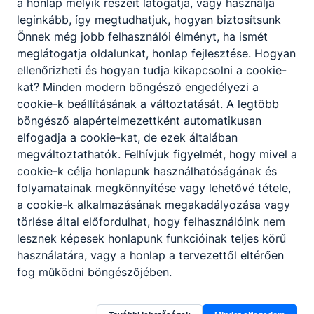
a honlap melyik részeit látogatja, vagy használja
leginkább, így megtudhatjuk, hogyan biztosítsunk
Málenkij Robot Emlékhely
Önnek még jobb felhasználói élményt, ha ismét
meglátogatja oldalunkat, honlap fejlesztése. Hogyan
2026. február 24-én a 12. B osztály Lepp Krisztina és
ellenőrizheti és hogyan tudja kikapcsolni a cookie-
Limbekné Szalay Edina tanárnők kíséretében látogatást
kat? Minden modern böngésző engedélyezi a
tett Budapesten, a Málenkij Robot Emlékhelyen a
cookie-k beállításának a változtatását. A legtöbb
kommunista áldozatok emléknapjához köthetően.
böngésző alapértelmezettként automatikusan
elfogadja a cookie-kat, de ezek általában
2026. febr. 23.
Lepp Krisztina
megváltoztathatók. Felhívjuk figyelmét, hogy mivel a
cookie-k célja honlapunk használhatóságának és
folyamatainak megkönnyítése vagy lehetővé tétele,
a cookie-k alkalmazásának megakadályozása vagy
törlése által előfordulhat, hogy felhasználóink nem
lesznek képesek honlapunk funkcióinak teljes körű
használatára, vagy a honlap a tervezettől eltérően
Partnereink
fog működni böngészőjében.