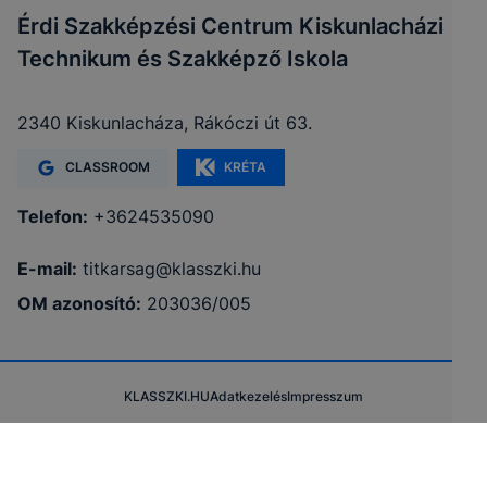
Érdi Szakképzési Centrum Kiskunlacházi
Technikum és Szakképző Iskola
2340 Kiskunlacháza, Rákóczi út 63.
CLASSROOM
KRÉTA
Telefon:
+3624535090
E-mail:
titkarsag@klasszki.hu
OM azonosító:
203036/005
KLASSZKI.HU
Adatkezelés
Impresszum