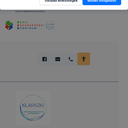
További lehetőségek
Mindet elfogadom