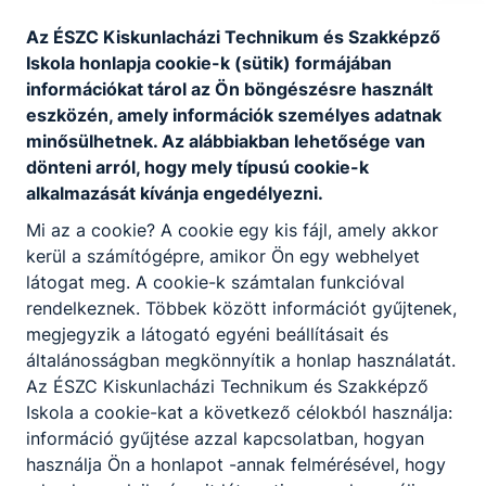
Az ÉSZC Kiskunlacházi Technikum és Szakképző
Iskola honlapja cookie-k (sütik) formájában
információkat tárol az Ön böngészésre használt
eszközén, amely információk személyes adatnak
minősülhetnek. Az alábbiakban lehetősége van
dönteni arról, hogy mely típusú cookie-k
alkalmazását kívánja engedélyezni.
Mi az a cookie? A cookie egy kis fájl, amely akkor
kerül a számítógépre, amikor Ön egy webhelyet
látogat meg. A cookie-k számtalan funkcióval
Beszámoló határon túli iskola meglátogatásáról
rendelkeznek. Többek között információt gyűjtenek,
a Rákóczi Szövetség részére
megjegyzik a látogató egyéni beállításait és
általánosságban megkönnyítik a honlap használatát.
Topolya
Az ÉSZC Kiskunlacházi Technikum és Szakképző
Iskola a cookie-kat a következő célokból használja:
2026. márc. 10.
Igazgatóság
információ gyűjtése azzal kapcsolatban, hogyan
használja Ön a honlapot -annak felmérésével, hogy