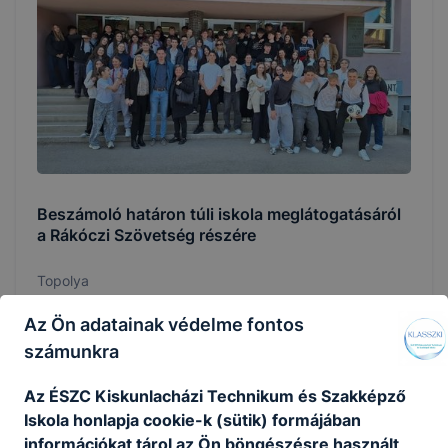
Beszámoló határon túli iskola meglátogatásáról
a Rákóczi Szövetség részére
Topolya
Az Ön adatainak védelme fontos
2026. márc. 10.
Igazgatóság
számunkra
Az ÉSZC Kiskunlacházi Technikum és Szakképző
Iskola honlapja cookie-k (sütik) formájában
Málenkij Robot Emlékhely
információkat tárol az Ön böngészésre használt