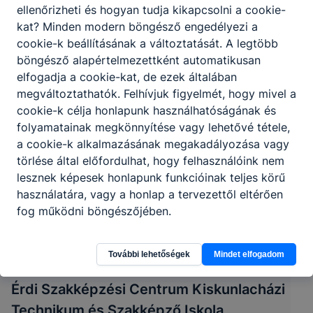
ellenőrizheti és hogyan tudja kikapcsolni a cookie-
kat? Minden modern böngésző engedélyezi a
cookie-k beállításának a változtatását. A legtöbb
böngésző alapértelmezettként automatikusan
elfogadja a cookie-kat, de ezek általában
megváltoztathatók. Felhívjuk figyelmét, hogy mivel a
cookie-k célja honlapunk használhatóságának és
folyamatainak megkönnyítése vagy lehetővé tétele,
a cookie-k alkalmazásának megakadályozása vagy
törlése által előfordulhat, hogy felhasználóink nem
lesznek képesek honlapunk funkcióinak teljes körű
használatára, vagy a honlap a tervezettől eltérően
fog működni böngészőjében.
További lehetőségek
Mindet elfogadom
Érdi Szakképzési Centrum Kiskunlacházi
Technikum és Szakképző Iskola