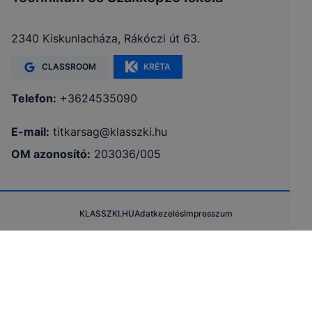
2340 Kiskunlacháza, Rákóczi út 63.
CLASSROOM
KRÉTA
Telefon:
+3624535090
E-mail:
titkarsag@klasszki.hu
OM azonosító:
203036/005
KLASSZKI.HU
Adatkezelés
Impresszum