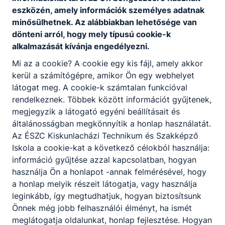
eszközén, amely információk személyes adatnak
2026. február 24-én a 12. B osztály Lepp Krisztina és
minősülhetnek. Az alábbiakban lehetősége van
Limbekné Szalay Edina tanárnők kíséretében látogatást
dönteni arról, hogy mely típusú cookie-k
tett Budapesten, a Málenkij Robot Emlékhelyen a
alkalmazását kívánja engedélyezni.
kommunista áldozatok emléknapjához köthetően.
Mi az a cookie? A cookie egy kis fájl, amely akkor
2026. febr. 23.
Lepp Krisztina
kerül a számítógépre, amikor Ön egy webhelyet
látogat meg. A cookie-k számtalan funkcióval
rendelkeznek. Többek között információt gyűjtenek,
megjegyzik a látogató egyéni beállításait és
általánosságban megkönnyítik a honlap használatát.
Az ÉSZC Kiskunlacházi Technikum és Szakképző
Iskola a cookie-kat a következő célokból használja:
Partnereink
információ gyűjtése azzal kapcsolatban, hogyan
használja Ön a honlapot -annak felmérésével, hogy
a honlap melyik részeit látogatja, vagy használja
leginkább, így megtudhatjuk, hogyan biztosítsunk
Önnek még jobb felhasználói élményt, ha ismét
meglátogatja oldalunkat, honlap fejlesztése. Hogyan